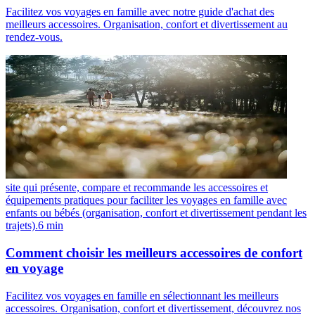
Facilitez vos voyages en famille avec notre guide d'achat des
meilleurs accessoires. Organisation, confort et divertissement au
rendez-vous.
site qui présente, compare et recommande les accessoires et
équipements pratiques pour faciliter les voyages en famille avec
enfants ou bébés (organisation, confort et divertissement pendant les
trajets).
6
min
Comment choisir les meilleurs accessoires de confort
en voyage
Facilitez vos voyages en famille en sélectionnant les meilleurs
accessoires. Organisation, confort et divertissement, découvrez nos