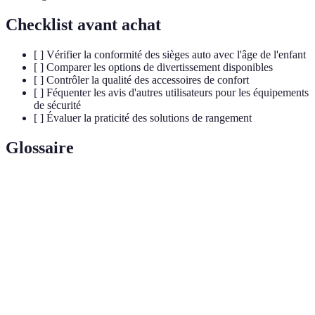
Checklist avant achat
[ ] Vérifier la conformité des sièges auto avec l'âge de l'enfant
[ ] Comparer les options de divertissement disponibles
[ ] Contrôler la qualité des accessoires de confort
[ ] Féquenter les avis d'autres utilisateurs pour les équipements
de sécurité
[ ] Évaluer la praticité des solutions de rangement
Glossaire
Terme
Définition
Siège
Dispositif de sécurité permettant le transport des
auto
enfants dans un véhicule en toute sécurité.
Coussin
Accessoire facilitant le confort durant les trajets,
de voyage
permettant un soutien adéquat pour la tête et le cou.