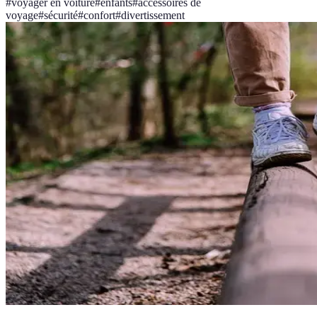
#
voyager en voiture
#
enfants
#
accessoires de
voyage
#
sécurité
#
confort
#
divertissement