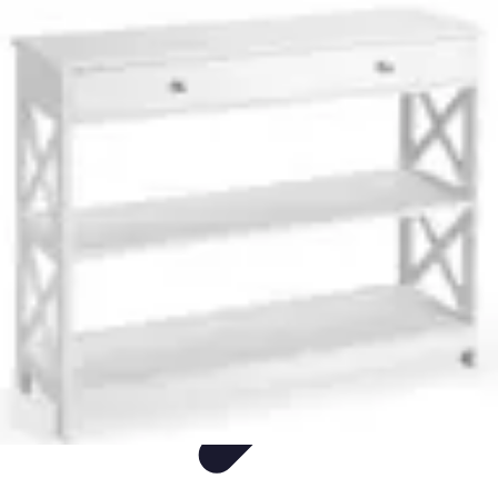
Voyage Familial
Accessoires
Organisation
Confort
Comparatif
Divertissement
Voyage Familial