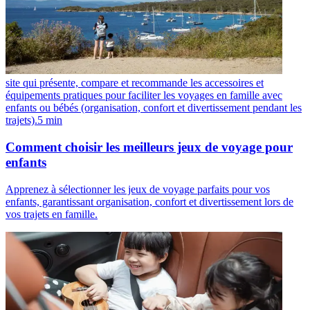
site qui présente, compare et recommande les accessoires et
équipements pratiques pour faciliter les voyages en famille avec
enfants ou bébés (organisation, confort et divertissement pendant les
trajets).
5
min
Comment choisir les meilleurs jeux de voyage pour
enfants
Apprenez à sélectionner les jeux de voyage parfaits pour vos
enfants, garantissant organisation, confort et divertissement lors de
vos trajets en famille.