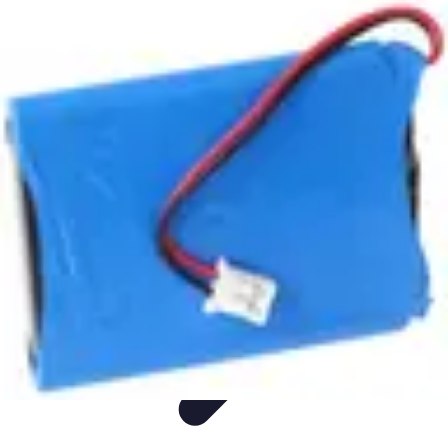
Voyage Familial
Accessoires
Organisation
Confort
Comparatif
Divertissement
Voyage Familial