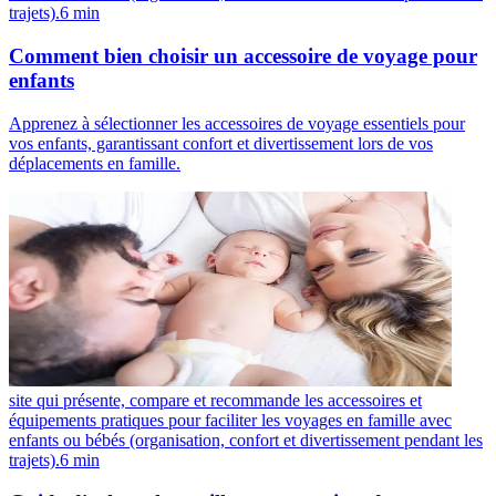
trajets).
6
min
Comment bien choisir un accessoire de voyage pour
enfants
Apprenez à sélectionner les accessoires de voyage essentiels pour
vos enfants, garantissant confort et divertissement lors de vos
déplacements en famille.
site qui présente, compare et recommande les accessoires et
équipements pratiques pour faciliter les voyages en famille avec
enfants ou bébés (organisation, confort et divertissement pendant les
trajets).
6
min