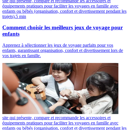
site qui présente, compare et recommande les accessoires et
équipements pratiques pour faciliter les voyages en famille avec
enfants ou bébés (organisation, confort et divertissement pendant les
trajets).
5
min
Comment choisir les meilleurs jeux de voyage pour
enfants
Apprenez à sélectionner les jeux de voyage parfaits pour vos
enfants, garantissant organisation, confort et divertissement lors de
vos trajets en famille.
site qui présente, compare et recommande les accessoires et
équipements pratiques pour faciliter les voyages en famille avec
enfants ou bébés (organisation, confort et divertissement pendant les