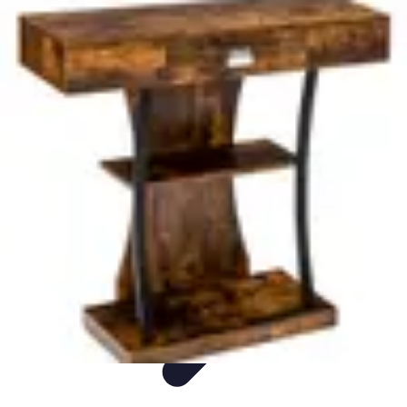
Voyage Familial
Accessoires
Organisation
Confort
Comparatif
Divertissement
Voyage Familial