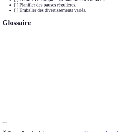
[ ] Planifier des pauses régulières.
[ ] Emballer des divertissements variés.
Glossaire
Terme
Définition
Pratique consistant à réduire le poids et le
Voyager léger
volume des bagages.
Accessoires de
Outils et équipements facilitant les
voyage
déplacements.
Checklist de
Liste d'articles essentiels à vérifier avant le
voyage
départ.
---