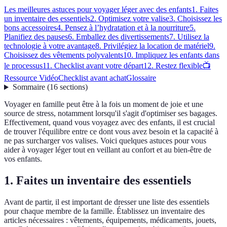
Les meilleures astuces pour voyager léger avec des enfants
1. Faites
un inventaire des essentiels
2. Optimisez votre valise
3. Choisissez les
bons accessoires
4. Pensez à l’hydratation et à la nourriture
5.
Planifiez des pauses
6. Emballez des divertissements
7. Utilisez la
technologie à votre avantage
8. Privilégiez la location de matériel
9.
Choisissez des vêtements polyvalents
10. Impliquez les enfants dans
le processus
11. Checklist avant votre départ
12. Restez flexible
📺
Ressource Vidéo
Checklist avant achat
Glossaire
Sommaire
(
16
sections
)
Voyager en famille peut être à la fois un moment de joie et une
source de stress, notamment lorsqu'il s'agit d'optimiser ses bagages.
Effectivement, quand vous voyagez avec des enfants, il est crucial
de trouver l'équilibre entre ce dont vous avez besoin et la capacité à
ne pas surcharger vos valises. Voici quelques astuces pour vous
aider à voyager léger tout en veillant au confort et au bien-être de
vos enfants.
1. Faites un inventaire des essentiels
Avant de partir, il est important de dresser une liste des essentiels
pour chaque membre de la famille. Établissez un inventaire des
articles nécessaires : vêtements, équipements, médicaments, jouets,