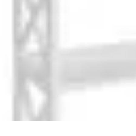
Voyage Familial
Accessoires
Organisation
Confort
Comparatif
Divertissement
Voyage Familial